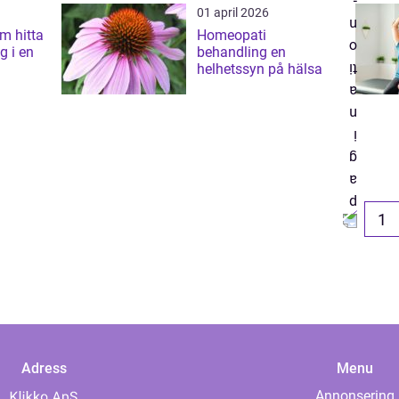
01 april 2026
tta
Homeopati
g i en
behandling en
helhetssyn på hälsa
1
Adress
Menu
Annonsering