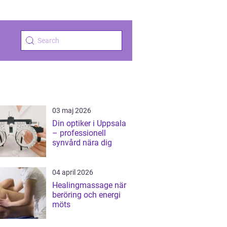
03 maj 2026
Din optiker i Uppsala
– professionell
synvård nära dig
04 april 2026
Healingmassage när
beröring och energi
möts