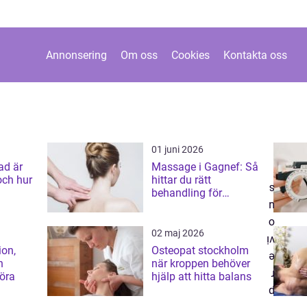
Annonsering
Om oss
Cookies
Kontakta oss
01 juni 2026
Massage i Gagnef: Så
och hur
hittar du rätt
behandling för
kroppen
02 maj 2026
ion,
Osteopat stockholm
h
när kroppen behöver
göra
hjälp att hitta balans