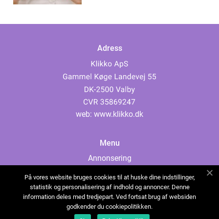
Adress
web:
www.klikko.dk
Menu
Annonsering
Om oss
På vores website bruges cookies til at huske dine indstillinger,
Cookies
statistik og personalisering af indhold og annoncer. Denne
information deles med tredjepart. Ved fortsat brug af websiden
Kontakta oss
godkender du cookiepolitikken.
Sitemap