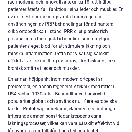
rad moderna och innovativa tekniker för att hjälpa
patienter återfå full funktion i sina leder och muskler. En
av de mest anmärkningsvärda framstegen är
användningen av PRP-behandlingar för att hantera
olika ortopediska tillstånd. PRP, eller platelet-rich
plasma, är en biologisk behandling som utnyttjar
patientens eget blod för att stimulera läkning och
minska inflammation. Detta har visat sig särskilt
effektivt vid behandling av artros, idrottsskador, och
kronisk smärta i leder och muskler.
En annan höjdpunkt inom modern ortopedi är
proloterapi, en annan regenerativ teknik med rötter i
USA sedan 1930-talet. Behandlingen har vuxit i
popularitet globalt och används nu i flera europeiska
länder. Proloterapi innebär injektioner med naturliga
irriterande ämnen som triggar kroppens egna
läkningsprocesser, vilket kan vara särskilt effektivt vid
långvariga smärttillstånd och ledinstabilitet.