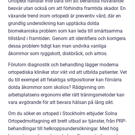
Ortopedi handlar inte bara om att behandla nuvarande
besvär utan också om att förhindra framtida skador. En
växande trend inom ortopedi är preventiv vård, där en
grundlig undersökning kan upptäcka dolda
biomekaniska problem som kan leda till smärtsamma
tillstånd i framtiden. Genom att identifiera och korrigera
dessa problem tidigt kan man undvika vanliga
åkommor som ryggskott, diskbråck, och artros.
Förutom diagnostik och behandling lägger moderna
ortopediska kliniker stor vikt vid att utbilda patienter. Vet
du till exempel att felaktiga sittpositioner kan förvärra
dolda åkommor som skolios? Rådgivning om
arbetsplatsens ergonomi eller rätt träningsmetoder kan
vara avgörande för att bevara hälsan på lång sikt.
Om du söker en ortoped i Stockholm erbjuder Solna
Ortopedmottagning ett brett utbud av tjänster, från PRP-
behandlingar till helkroppsundersökningar. Med hög