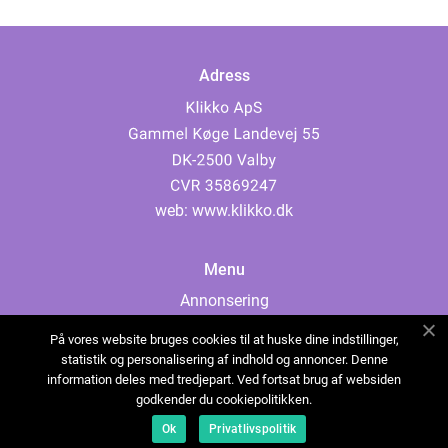
Adress
web:
www.klikko.dk
Menu
Annonsering
Om oss
På vores website bruges cookies til at huske dine indstillinger,
Cookies
statistik og personalisering af indhold og annoncer. Denne
information deles med tredjepart. Ved fortsat brug af websiden
Kontakta oss
godkender du cookiepolitikken.
Sitemap
Ok
Privatlivspolitik