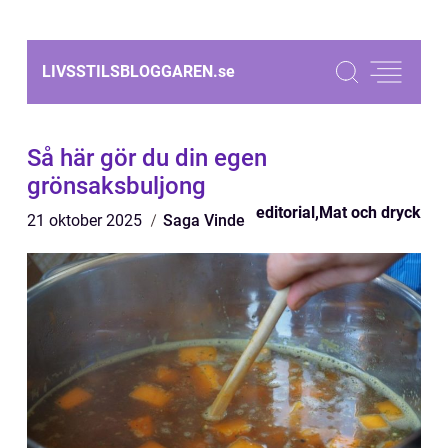
LIVSSTILSBLOGGAREN.
se
Så här gör du din egen
grönsaksbuljong
editorial
,
Mat och dryck
21 oktober 2025
Saga Vinde