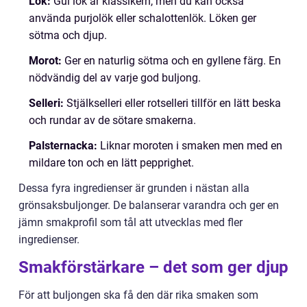
Lök:
Gul lök är klassikern, men du kan också
använda purjolök eller schalottenlök. Löken ger
sötma och djup.
Morot:
Ger en naturlig sötma och en gyllene färg. En
nödvändig del av varje god buljong.
Selleri:
Stjälkselleri eller rotselleri tillför en lätt beska
och rundar av de sötare smakerna.
Palsternacka:
Liknar moroten i smaken men med en
mildare ton och en lätt pepprighet.
Dessa fyra ingredienser är grunden i nästan alla
grönsaksbuljonger. De balanserar varandra och ger en
jämn smakprofil som tål att utvecklas med fler
ingredienser.
Smakförstärkare – det som ger djup
För att buljongen ska få den där rika smaken som