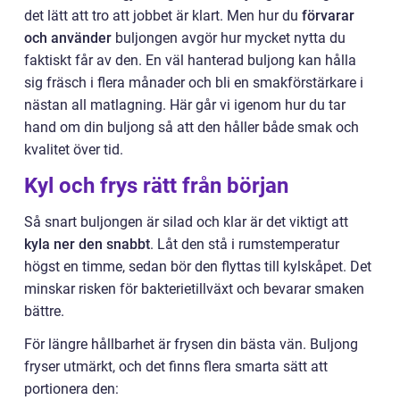
det lätt att tro att jobbet är klart. Men hur du
förvarar
och använder
buljongen avgör hur mycket nytta du
faktiskt får av den. En väl hanterad buljong kan hålla
sig fräsch i flera månader och bli en smakförstärkare i
nästan all matlagning. Här går vi igenom hur du tar
hand om din buljong så att den håller både smak och
kvalitet över tid.
Kyl och frys rätt från början
Så snart buljongen är silad och klar är det viktigt att
kyla ner den snabbt
. Låt den stå i rumstemperatur
högst en timme, sedan bör den flyttas till kylskåpet. Det
minskar risken för bakterietillväxt och bevarar smaken
bättre.
För längre hållbarhet är frysen din bästa vän. Buljong
fryser utmärkt, och det finns flera smarta sätt att
portionera den: