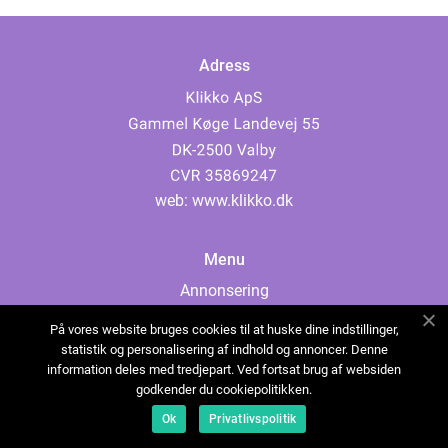
Adress
web:
www.klikko.dk
Menu
Annonsering
Om oss
På vores website bruges cookies til at huske dine indstillinger,
Cookies
statistik og personalisering af indhold og annoncer. Denne
information deles med tredjepart. Ved fortsat brug af websiden
Kontakta oss
godkender du cookiepolitikken.
Sitemap
Ok
Privatlivspolitik