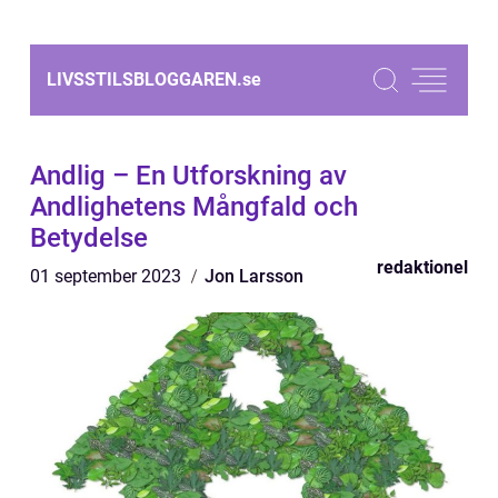
LIVSSTILSBLOGGAREN.
se
Andlig – En Utforskning av
Andlighetens Mångfald och
Betydelse
redaktionel
01 september 2023
Jon Larsson