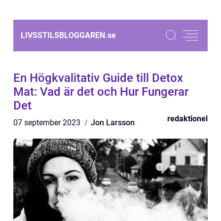
LIVSSTILSBLOGGAREN.
se
En Högkvalitativ Guide till Detox
Mat: Vad är det och Hur Fungerar
Det
redaktionel
07 september 2023
Jon Larsson