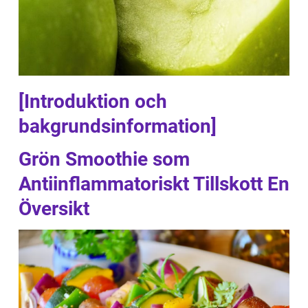
[Introduktion och
bakgrundsinformation]
Grön Smoothie som
Antiinflammatoriskt Tillskott En
Översikt