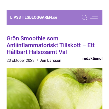
LIVSSTILSBLOGGAREN.
se
Grön Smoothie som
Antiinflammatoriskt Tillskott – Ett
Hållbart Hälsosamt Val
redaktionel
23 oktober 2023
Jon Larsson