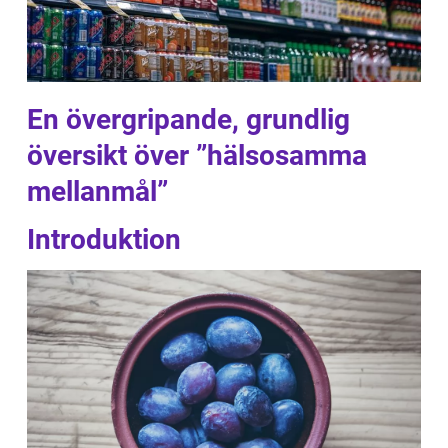
En övergripande, grundlig
översikt över ”hälsosamma
mellanmål”
Introduktion