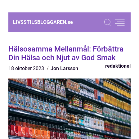
LIVSSTILSBLOGGAREN.
se
Hälsosamma Mellanmål: Förbättra
Din Hälsa och Njut av God Smak
redaktionel
18 oktober 2023
Jon Larsson