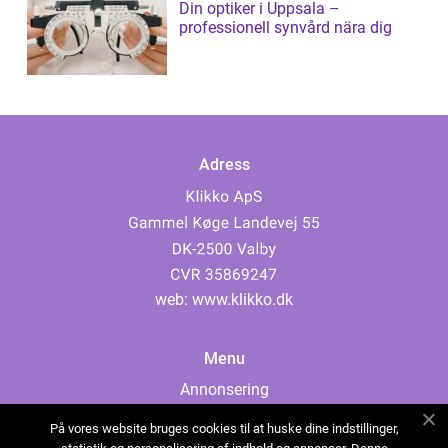
Din optiker i Uppsala –
professionell synvård nära dig
Adress
web:
www.klikko.dk
Menu
Annonsering
Om oss
På vores website bruges cookies til at huske dine indstillinger,
Cookies