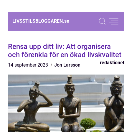
LIVSSTILSBLOGGAREN.
se
Rensa upp ditt liv: Att organisera
och förenkla för en ökad livskvalitet
redaktionel
14 september 2023
Jon Larsson