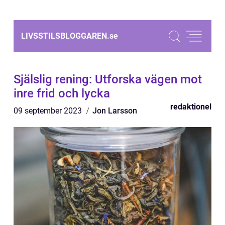
LIVSSTILSBLOGGAREN.
se
Själslig rening: Utforska vägen mot
inre frid och lycka
redaktionel
09 september 2023
Jon Larsson