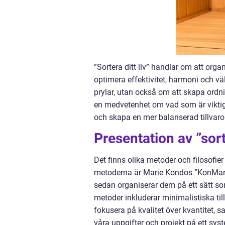
”Sortera ditt liv” handlar om att organ
optimera effektivitet, harmoni och vä
prylar, utan också om att skapa ordni
en medvetenhet om vad som är viktigt
och skapa en mer balanserad tillvaro
Presentation av ”sorte
Det finns olika metoder och filosofier 
metoderna är Marie Kondos ”KonMari”, 
sedan organiserar dem på ett sätt s
metoder inkluderar minimalistiska ti
fokusera på kvalitet över kvantitet,
våra uppgifter och projekt på ett syst