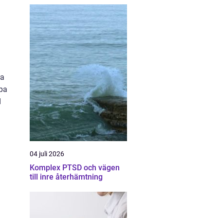
ra
apa
d
04 juli 2026
Komplex PTSD och vägen
till inre återhämtning