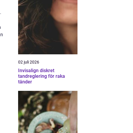
.
a
an
02 juli 2026
Invisalign diskret
tandreglering för raka
tänder