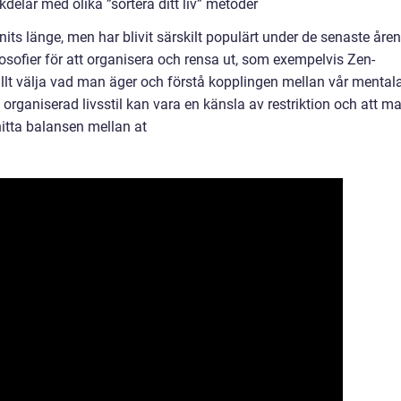
elar med olika ”sortera ditt liv” metoder
nnits länge, men har blivit särskilt populärt under de senaste åren
filosofier för att organisera och rensa ut, som exempelvis Zen-
llt välja vad man äger och förstå kopplingen mellan vår mental
organiserad livsstil kan vara en känsla av restriktion och att m
 hitta balansen mellan at