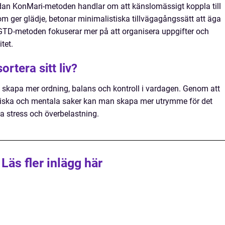
an KonMari-metoden handlar om att känslomässigt koppla till
om ger glädje, betonar minimalistiska tillvägagångssätt att äga
 GTD-metoden fokuserar mer på att organisera uppgifter och
tet.
ortera sitt liv?
att skapa mer ordning, balans och kontroll i vardagen. Genom att
ysiska och mentala saker kan man skapa mer utrymme för det
a stress och överbelastning.
Läs fler inlägg här