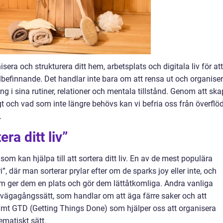
isera och strukturera ditt hem, arbetsplats och digitala liv för att
lbefinnande. Det handlar inte bara om att rensa ut och organise
ng i sina rutiner, relationer och mentala tillstånd. Genom att sk
 och vad som inte längre behövs kan vi befria oss från överflö
.
ra ditt liv”
som kan hjälpa till att sortera ditt liv. En av de mest populära
där man sorterar prylar efter om de sparks joy eller inte, och
om ger dem en plats och gör dem lättåtkomliga. Andra vanliga
llvägagångssätt, som handlar om att äga färre saker och att
 samt GTD (Getting Things Done) som hjälper oss att organisera
ematiskt sätt.