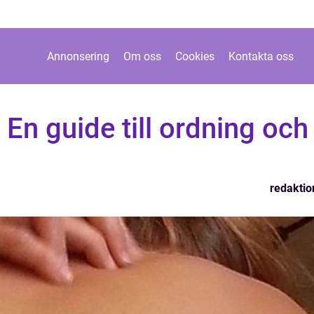
Annonsering
Om oss
Cookies
Kontakta oss
: En guide till ordning och
redaktio