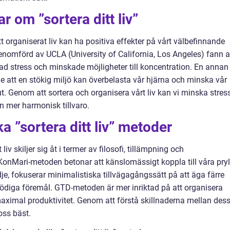
r om ”sortera ditt liv”
tt organiserat liv kan ha positiva effekter på vårt välbefinnande
enomförd av UCLA (University of California, Los Angeles) fann a
kad stress och minskade möjligheter till koncentration. En annan
de att en stökig miljö kan överbelasta vår hjärna och minska vår
ut. Genom att sortera och organisera vårt liv kan vi minska stress
n mer harmonisk tillvaro.
ka ”sortera ditt liv” metoder
liv skiljer sig åt i termer av filosofi, tillämpning och
onMari-metoden betonar att känslomässigt koppla till våra pryl
e, fokuserar minimalistiska tillvägagångssätt på att äga färre
ödiga föremål. GTD-metoden är mer inriktad på att organisera
maximal produktivitet. Genom att förstå skillnaderna mellan des
oss bäst.