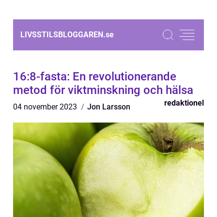
LIVSSTILSBLOGGAREN.
se
16:8-fasta: En revolutionerande
metod för viktminskning och hälsa
redaktionel
04 november 2023
Jon Larsson