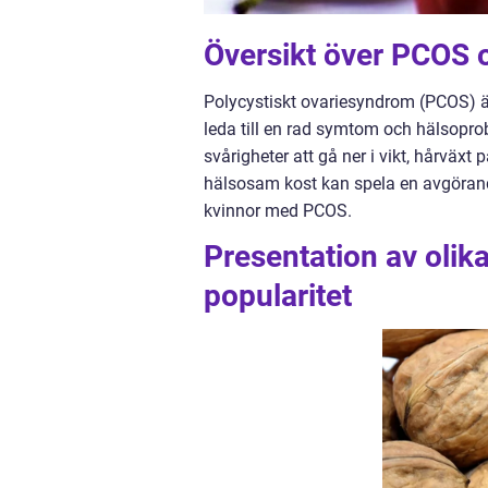
Översikt över PCOS
Polycystiskt ovariesyndrom (PCOS) är
leda till en rad symtom och hälsoprob
svårigheter att gå ner i vikt, hårväx
hälsosam kost kan spela en avgörande
kvinnor med PCOS.
Presentation av olik
popularitet