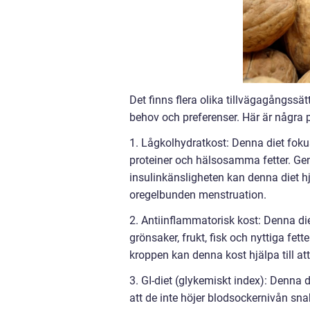
Det finns flera olika tillvägagångssät
behov och preferenser. Här är några 
1. Lågkolhydratkost: Denna diet foku
proteiner och hälsosamma fetter. Ge
insulinkänsligheten kan denna diet h
oregelbunden menstruation.
2. Antiinflammatorisk kost: Denna di
grönsaker, frukt, fisk och nyttiga fe
kroppen kan denna kost hjälpa till 
3. GI-diet (glykemiskt index): Denna d
att de inte höjer blodsockernivån sna