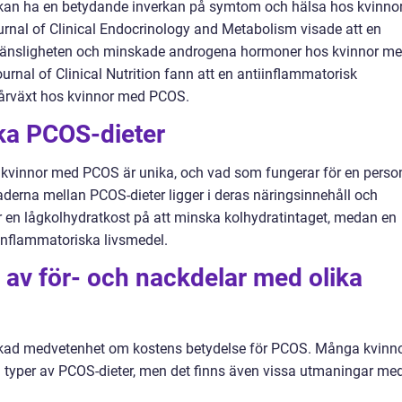
r kan ha en betydande inverkan på symtom och hälsa hos kvinno
rnal of Clinical Endocrinology and Metabolism visade att en
inkänsligheten och minskade androgena hormoner hos kvinnor m
rnal of Clinical Nutrition fann att en antiinflammatorisk
hårväxt hos kvinnor med PCOS.
ika PCOS-dieter
la kvinnor med PCOS är unika, och vad som fungerar för en perso
aderna mellan PCOS-dieter ligger i deras näringsinnehåll och
r en lågkolhydratkost på att minska kolhydratintaget, medan en
inflammatoriska livsmedel.
 av för- och nackdelar med olika
n ökad medvetenhet om kostens betydelse för PCOS. Många kvinn
a typer av PCOS-dieter, men det finns även vissa utmaningar me