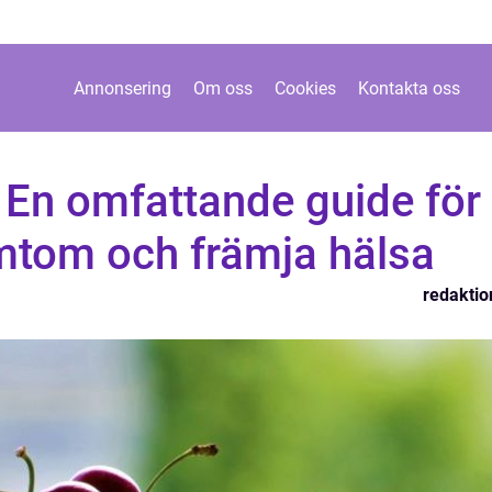
Annonsering
Om oss
Cookies
Kontakta oss
 En omfattande guide för
ymtom och främja hälsa
redaktio