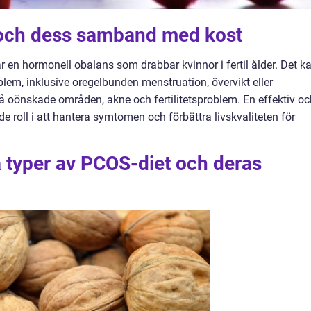
 och dess samband med kost
 en hormonell obalans som drabbar kvinnor i fertil ålder. Det k
lem, inklusive oregelbunden menstruation, övervikt eller
t på oönskade områden, akne och fertilitetsproblem. En effektiv o
 roll i att hantera symtomen och förbättra livskvaliteten för
a typer av PCOS-diet och deras