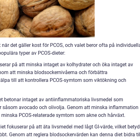
t när det gäller kost för PCOS, och valet beror ofta på individuell
populära typer av PCOS-dieter:
serar på att minska intaget av kolhydrater och öka intaget av
nom att minska blodsockernivåerna och förbättra
jälpa till att kontrollera PCOS-symtom som viktökning och
et betonar intaget av antiinflammatoriska livsmedel som
tter såsom avocado och olivolja. Genom att minska inflammation 
att minska PCOS-relaterade symtom som akne och hårväxt.
iet fokuserar på att äta livsmedel med lågt GI-värde, vilket betyd
bbt. Genom att reglera blodsockervärden kan denna diet bidra til