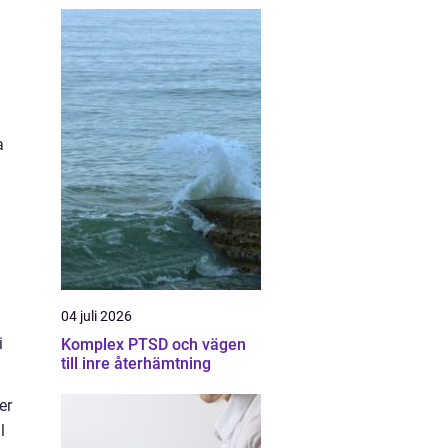
a
04 juli 2026
i
Komplex PTSD och vägen
till inre återhämtning
er
l