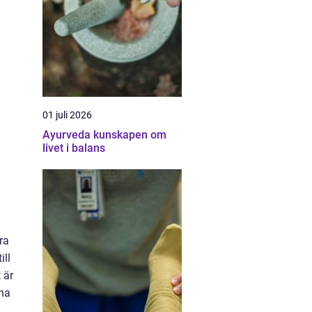
01 juli 2026
Ayurveda kunskapen om
livet i balans
ra
ill
 är
nna