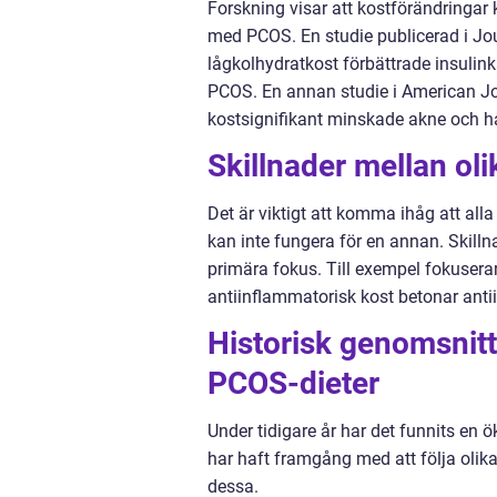
Forskning visar att kostförändringa
med PCOS. En studie publicerad i Jou
lågkolhydratkost förbättrade insul
PCOS. En annan studie i American Jou
kostsignifikant minskade akne och 
Skillnader mellan ol
Det är viktigt att komma ihåg att al
kan inte fungera för en annan. Skilln
primära fokus. Till exempel fokusera
antiinflammatorisk kost betonar anti
Historisk genomsnitt
PCOS-dieter
Under tidigare år har det funnits e
har haft framgång med att följa olik
dessa.