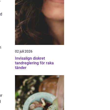
r
ed
n
02 juli 2026
Invisalign diskret
tandreglering för raka
tänder
or
d