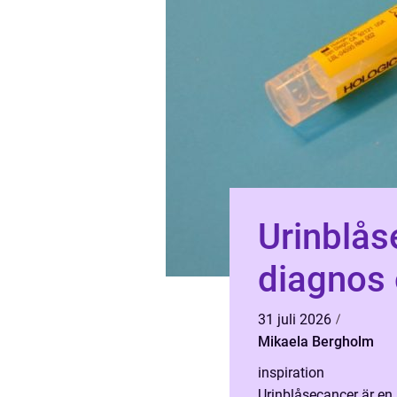
Urinblåsecan
diagnos 
31 juli 2026
Mikaela Bergholm
inspiration
Urinblåsecancer är en