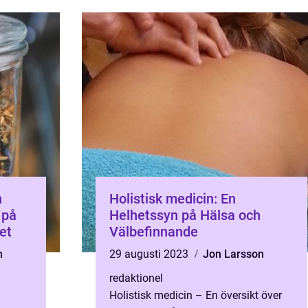
n
Holistisk medicin: En
 på
Helhetssyn på Hälsa och
et
Välbefinnande
n
29 augusti 2023
Jon Larsson
redaktionel
Holistisk medicin – En översikt över