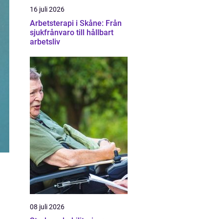
16 juli 2026
Arbetsterapi i Skåne: Från
sjukfrånvaro till hållbart
arbetsliv
08 juli 2026