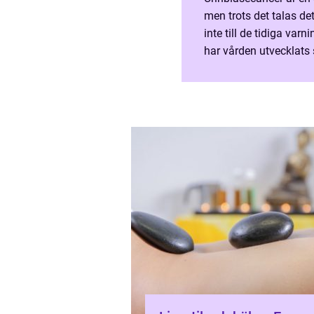
men trots det talas d
inte till de tidiga var
har vården utvecklats 
behandling och större f