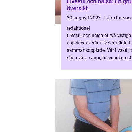
Livsstil och hälsa: En gru
översikt
30 augusti 2023
Jon Larsso
redaktionel
Livsstil och hälsa är två viktiga
aspekter av våra liv som är inti
sammankopplade. Vår livsstil, de
säga våra vanor, beteenden och
har en direkt inverkan på vår h
och välbefinnande. I...