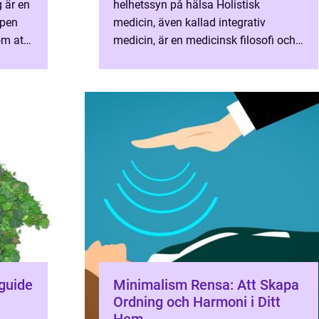
 är en
helhetssyn på hälsa Holistisk
ipen
medicin, även kallad integrativ
om att
medicin, är en medicinsk filosofi och
t hem
tillvägagångssätt som fokuserar på
att behandla hela männ...
 guide
Minimalism Rensa: Att Skapa
Ordning och Harmoni i Ditt