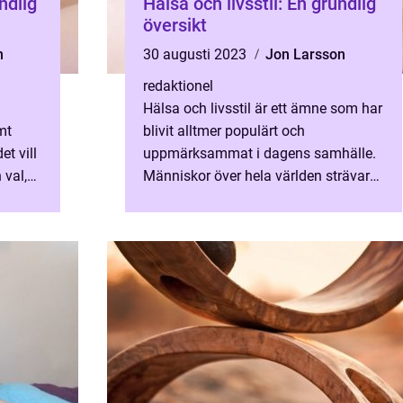
ndlig
Hälsa och livsstil: En grundlig
översikt
n
30 augusti 2023
Jon Larsson
redaktionel
Hälsa och livsstil är ett ämne som har
mt
blivit alltmer populärt och
t vill
uppmärksammat i dagens samhälle.
 val,
Människor över hela världen strävar
älsa
efter att leva hälsosamma liv genom
att göra medvetna val som på...