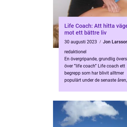
Life Coach: Att hitta väg
mot ett bättre liv
30 augusti 2023
Jon Larsso
redaktionel
En övergripande, grundlig övers
över ”life coach” Life coach ett
begrepp som har blivit alltmer
populärt under de senaste åren
vad innebär det egentligen? I 
artikel kommer vi...