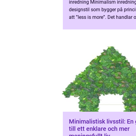
inredning Minimalism inredning
designstil som bygger på princ
att ”less is more”. Det handlar 
skapa ett lugnt och harmonisk
genom att mini...
Minimalistisk livsstil: En
till ett enklare och mer