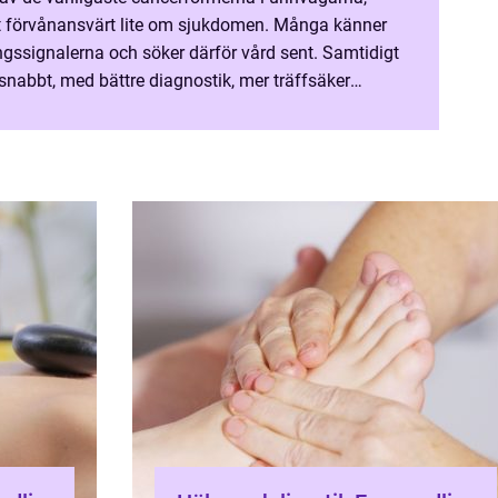
et förvånansvärt lite om sjukdomen. Många känner
ningssignalerna och söker därför vård sent. Samtidigt
snabbt, med bättre diagnostik, mer träffsäker
okus på livskvalitet under och efter sjukdo...