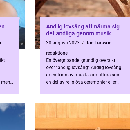
en
Andlig lovsång att närma sig
det andliga genom musik
n
30 augusti 2023
Jon Larsson
redaktionel
ikt
En övergripande, grundlig översikt
över ”andlig lovsång” Andlig lovsång
är en form av musik som utförs som
, men
en del av religiösa ceremonier eller
denna
andliga sammanhang. Den har en
lång historia...