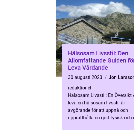
Hälsosam Livsstil: Den
Allomfattande Guiden för
Leva Vårdande
30 augusti 2023
Jon Larsso
redaktionel
Hälsosam Livsstil: En Översikt 
leva en hälsosam livsstil är
avgörande för att uppnå och
upprätthålla en god fysisk och
hälsa. Det handlar om att göra
välgrundade val som främjar e