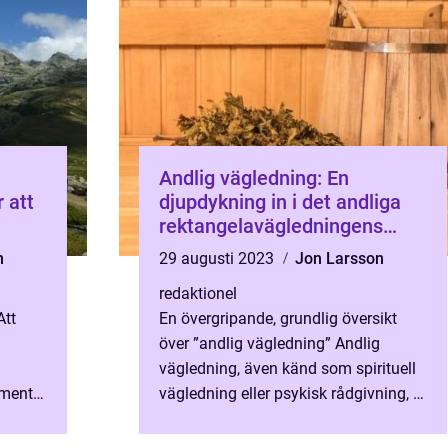
Andlig vägledning: En
 att
djupdykning in i det andliga
rektangelavägledningens
värld
n
29 augusti 2023
Jon Larsson
redaktionel
Att
En övergripande, grundlig översikt
över ”andlig vägledning” Andlig
vägledning, även känd som spirituell
 mental
vägledning eller psykisk rådgivning, är
en process där en person söker
n
vägledning, i...