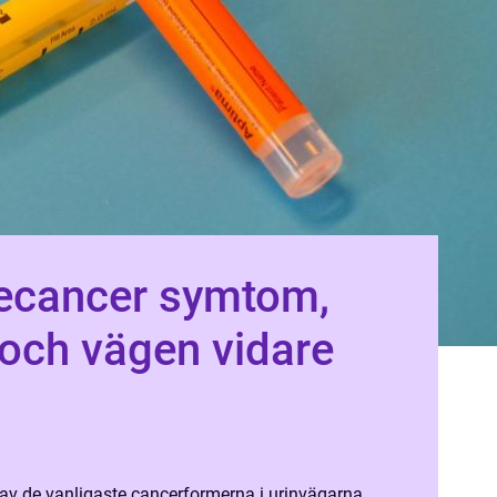
cer symtom,
och vägen vidare
 av de vanligaste cancerformerna i urinvägarna,