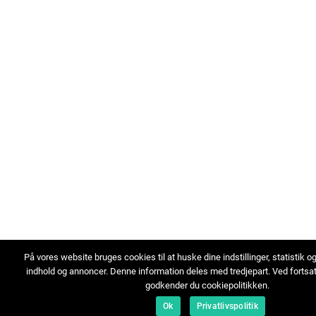
På vores website bruges cookies til at huske dine indstillinger, statistik o
indhold og annoncer. Denne information deles med tredjepart. Ved fortsa
godkender du cookiepolitikken.
Ok
Privatlivspolitik