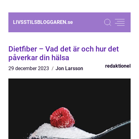
LIVSSTILSBLOGGAREN.
se
Dietfiber – Vad det är och hur det
påverkar din hälsa
redaktionel
29 december 2023
Jon Larsson