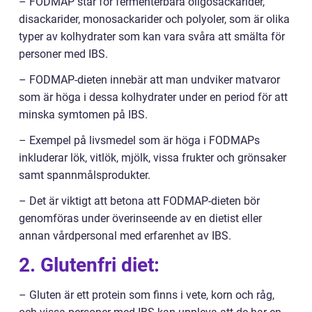
– FODMAP står för fermenterbara oligosackarider,
disackarider, monosackarider och polyoler, som är olika
typer av kolhydrater som kan vara svåra att smälta för
personer med IBS.
– FODMAP-dieten innebär att man undviker matvaror
som är höga i dessa kolhydrater under en period för att
minska symtomen på IBS.
– Exempel på livsmedel som är höga i FODMAPs
inkluderar lök, vitlök, mjölk, vissa frukter och grönsaker
samt spannmålsprodukter.
– Det är viktigt att betona att FODMAP-dieten bör
genomföras under överinseende av en dietist eller
annan vårdpersonal med erfarenhet av IBS.
2. Glutenfri diet:
– Gluten är ett protein som finns i vete, korn och råg,