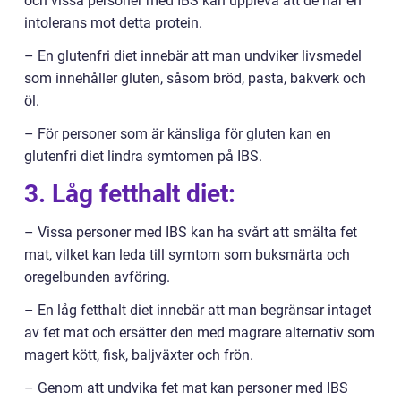
och vissa personer med IBS kan uppleva att de har en
intolerans mot detta protein.
– En glutenfri diet innebär att man undviker livsmedel
som innehåller gluten, såsom bröd, pasta, bakverk och
öl.
– För personer som är känsliga för gluten kan en
glutenfri diet lindra symtomen på IBS.
3. Låg fetthalt diet:
– Vissa personer med IBS kan ha svårt att smälta fet
mat, vilket kan leda till symtom som buksmärta och
oregelbunden avföring.
– En låg fetthalt diet innebär att man begränsar intaget
av fet mat och ersätter den med magrare alternativ som
magert kött, fisk, baljväxter och frön.
– Genom att undvika fet mat kan personer med IBS